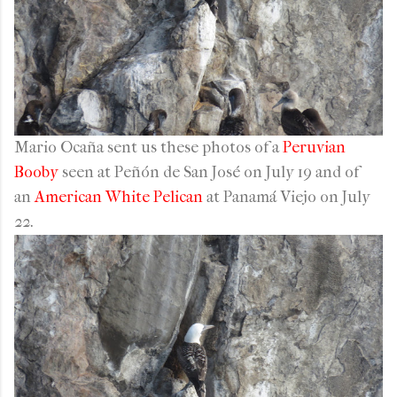
Mario Ocaña sent us these photos of a
Peruvian
Booby
seen at Peñón de San José on July 19 and of
an
American White Pelican
at Panamá Viejo on July
22.