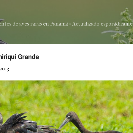
Ir al contenido principal
entes de aves raras en Panamá • Actualizado esporádicamen
hiriquí Grande
2013