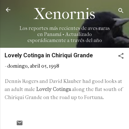
Ir al contenido principal
Xenornis
Los reportes más recientes de aves raras
en Panamá • Actualizado
esporádicamente a través del año
Lovely Cotinga in Chiriqui Grande
-
domingo, abril 05, 1998
Dennis Rogers and David Klauber had good looks at
an adult male
Lovely Cotinga
along the flat south of
Chiriqui Grande on the road up to Fortuna
.